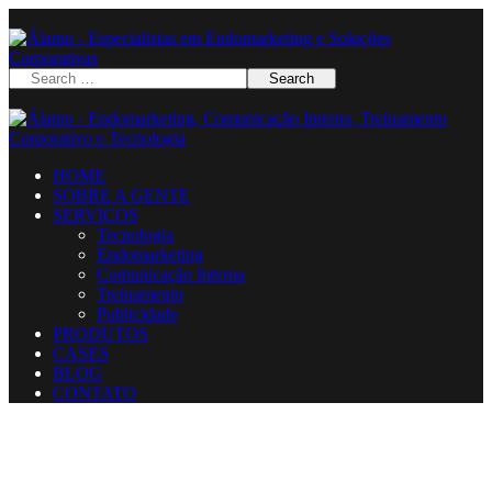
HOME
SOBRE A GENTE
SERVIÇOS
Tecnologia
Endomarketing
Comunicação Interna
Treinamento
Publicidade
PRODUTOS
CASES
BLOG
CONTATO