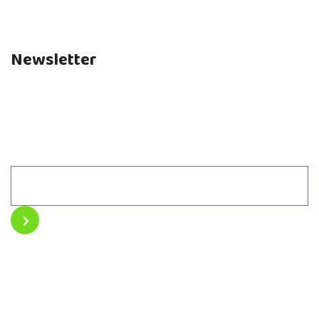
Newsletter
Fique por dentro das novidades e não perca nenhum
artigo do nosso blog.
Assine nossa newsletter.
Acompanhe nossas novidades e interaja com a gente nas
redes sociais.