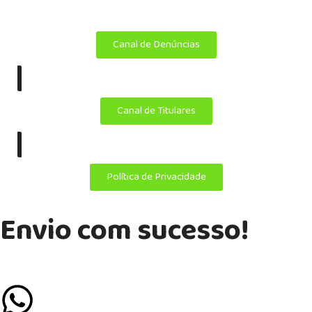
Copyright ©
Álamo 2025. Todos os direitos reservados.
Canal de Denúncias
|
Canal de Titulares
|
Política de Privacidade
Envio com sucesso!
Se preferir mais agilidade, chame a gente no Whatsapp