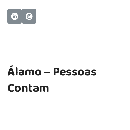
Álamo – Pessoas
Contam
Transformamos ideias em soluções personalizadas em
endomarketing, comunicação interna, treinamento
corporativo, tecnologia e publicidade.