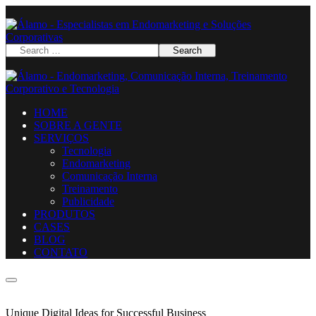
HOME
SOBRE A GENTE
SERVIÇOS
Tecnologia
Endomarketing
Comunicação Interna
Treinamento
Publicidade
PRODUTOS
CASES
BLOG
CONTATO
Unique Digital Ideas for Successful Business