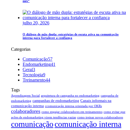
mês”
julho 20, 2026
O diálogo de mão dupla: estratégias de escuta ativa na comunicação
interna para fortalecer a confiança
Categorias
Comunicação
57
Endomarketing
41
Geral
3
Tecnologia
9
Treinamento
44
Tags
Aprendizagem Social
arquitetura de campanha no endomarketing
campanha de
campanhas de endomarketing
Canais informais na
endomarketing
comunicação interna
ccomunicação interna orientada por OKRs
colaboradores
como engajar colaboradores em treinamentos
como evitar que
ações de endomarketing virem tendências vazias
como treinar novos colaboradores
comunicação
comunicação interna