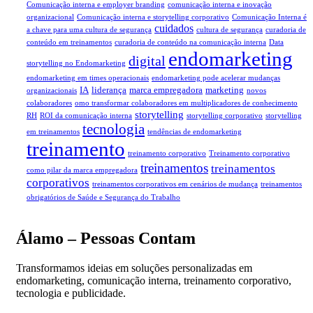
Comunicação interna e employer branding
comunicação interna e inovação
organizacional
Comunicação interna e storytelling corporativo
Comunicação Interna é
cuidados
a chave para uma cultura de segurança
cultura de segurança
curadoria de
conteúdo em treinamentos
curadoria de conteúdo na comunicação interna
Data
endomarketing
digital
storytelling no Endomarketing
endomarketing em times operacionais
endomarketing pode acelerar mudanças
IA
liderança
marca empregadora
marketing
organizacionais
novos
colaboradores
omo transformar colaboradores em multiplicadores de conhecimento
storytelling
RH
ROI da comunicação interna
storytelling corporativo
storytelling
tecnologia
em treinamentos
tendências de endomarketing
treinamento
treinamento corporativo
Treinamento corporativo
treinamentos
treinamentos
como pilar da marca empregadora
corporativos
treinamentos corporativos em cenários de mudança
treinamentos
obrigatórios de Saúde e Segurança do Trabalho
Álamo – Pessoas Contam
Transformamos ideias em soluções personalizadas em
endomarketing, comunicação interna, treinamento corporativo,
tecnologia e publicidade.