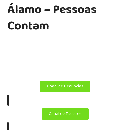
Álamo – Pessoas
Contam
Transformamos ideias em soluções personalizadas em
endomarketing, comunicação interna, treinamento
corporativo, tecnologia e publicidade.
Copyright ©
Álamo 2025. Todos os direitos reservados.
Canal de Denúncias
|
Canal de Titulares
|