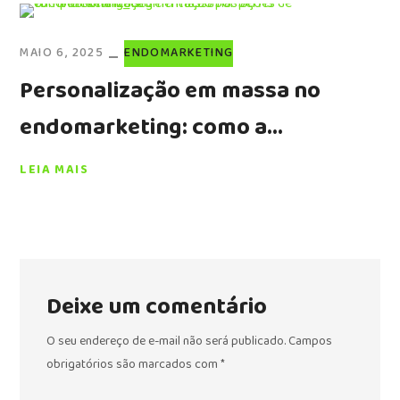
MAIO 6, 2025
ENDOMARKETING
Personalização em massa no
endomarketing: como a
segmentação comportamental
LEIA MAIS
revoluciona o engajamento
interno
Deixe um comentário
O seu endereço de e-mail não será publicado.
Campos
obrigatórios são marcados com
*