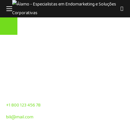
Unique Digital Ideas for Successful Business
CONTACT US
27 Division St, New York, NY 10002
+1 800 123 456 78
bili@mail.com