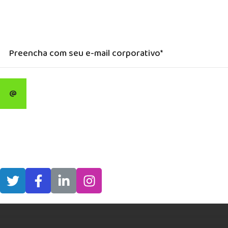
SUBSCRIBE
Our expertise, as well as our passion for web design, sets us apart
from other agencies.